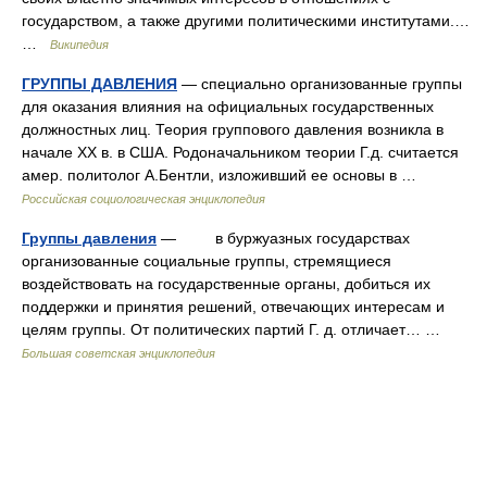
государством, а также другими политическими институтами.…
…
Википедия
ГРУППЫ ДАВЛЕНИЯ
— специально организованные группы
для оказания влияния на официальных государственных
должностных лиц. Теория группового давления возникла в
начале XX в. в США. Родоначальником теории Г.д. считается
амер. политолог А.Бентли, изложивший ее основы в …
Российская социологическая энциклопедия
Группы давления
— в буржуазных государствах
организованные социальные группы, стремящиеся
воздействовать на государственные органы, добиться их
поддержки и принятия решений, отвечающих интересам и
целям группы. От политических партий Г. д. отличает… …
Большая советская энциклопедия