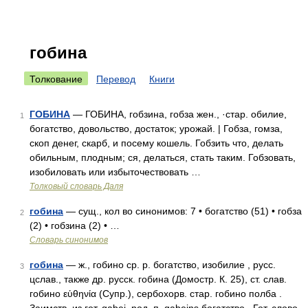
гобина
Толкование
Перевод
Книги
ГОБИНА
— ГОБИНА, гобзина, гобза жен., ·стар. обилие,
1
богатство, довольство, достаток; урожай. | Гобза, гомза,
скоп денег, скарб, и посему кошель. Гобзить что, делать
обильным, плодным; ся, делаться, стать таким. Гобзовать,
изобиловать или избыточествовать …
Толковый словарь Даля
гобина
— сущ., кол во синонимов: 7 • богатство (51) • гобза
2
(2) • гобзина (2) • …
Словарь синонимов
гобина
— ж., гобино ср. р. богатство, изобилие , русс.
3
цслав., также др. русск. гобина (Домостр. К. 25), ст. слав.
гобино εὑθηνία (Супр.), сербохорв. стар. гобино полба .