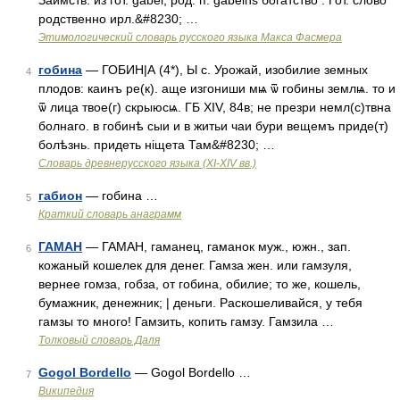
Заимств. из гот. gabei, род. п. gabeins богатство . Гот. слово
родственно ирл.&#8230; …
Этимологический словарь русского языка Макса Фасмера
гобина
— ГОБИН|А (4*), Ы с. Урожай, изобилие земных
4
плодов: каинъ ре(к). аще изгониши мѩ ѿ гобины землѩ. то и
ѿ лица твое(г) скрыюсѩ. ГБ XIV, 84в; не презри немл(с)твна
болнаго. в гобинѣ сыи и в житьи чаи бури вещемъ приде(т)
болѣзнь. придеть ніщета Там&#8230; …
Словарь древнерусского языка (XI-XIV вв.)
габион
— гобина …
5
Краткий словарь анаграмм
ГАМАН
— ГАМАН, гаманец, гаманок муж., южн., зап.
6
кожаный кошелек для денег. Гамза жен. или гамзуля,
вернее гомза, гобза, от гобина, обилие; то же, кошель,
бумажник, денежник; | деньги. Раскошеливайся, у тебя
гамзы то много! Гамзить, копить гамзу. Гамзила …
Толковый словарь Даля
Gogol Bordello
— Gogol Bordello …
7
Википедия