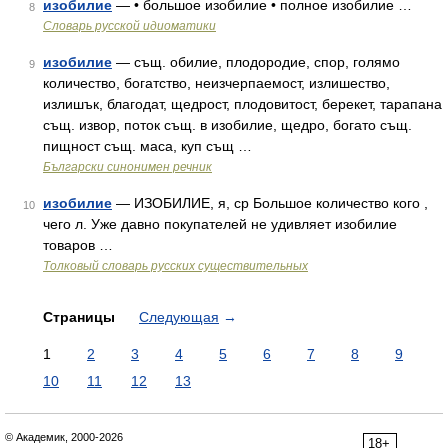
изобилие
— • большое изобилие • полное изобилие …
8
Словарь русской идиоматики
изобилие
— същ. обилие, плодородие, спор, голямо
9
количество, богатство, неизчерпаемост, излишество,
излишък, благодат, щедрост, плодовитост, берекет, тарапана
същ. извор, поток същ. в изобилие, щедро, богато същ.
пищност същ. маса, куп същ …
Български синонимен речник
изобилие
— ИЗОБИЛИЕ, я, ср Большое количество кого ,
10
чего л. Уже давно покупателей не удивляет изобилие
товаров …
Толковый словарь русских существительных
Страницы
Следующая
→
1
2
3
4
5
6
7
8
9
10
11
12
13
© Академик, 2000-2026
18+