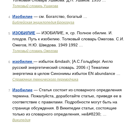
Толковый словарь Ушакова. Д.Н. Ушаков. 1935 …
Толковый словарь Ушакова
Изобилие
— см. Богатство, богатый …
4
Библейская энциклопедия Брокгауза
ИЗОБИЛИЕ
— ИЗОБИЛИЕ, я, ср. Полное обилие. И.
5
плодов. Путь к изобилию. Толковый словарь Ожегова. С.И.
Ожегов, Н.Ю. Шведова. 1949 1992 …
Толковый словарь Ожегова
изобилие
— избыток &mdash; [А.С.Гольдберг. Англо
6
русский энергетический словарь. 2006 г.] Тематики
энергетика в целом Синонимы избыток EN abundance …
Справочник технического переводчика
Изобилие
— Статья состоит из словарного определения
7
термина. Пожалуйста, доработайте статью, приведя ее в
соответствие с правилами. Подробности могут быть на
странице обсуждения. В Википедии статьи, состоящие
только из словарного определения, не&#8230; …
Википедия